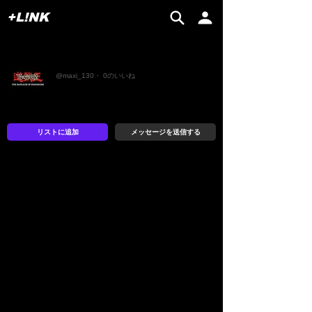
+L!NK
まきたん
@maxi_130・ 0のいいね
リストに追加
メッセージを送信する