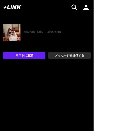
+L!NK
くるみ
@kurumi_s2o0・ 2のいいね
リストに追加
メッセージを送信する