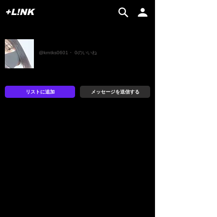
+L!NK
中谷
@krntks0601・ 0のいいね
リストに追加
メッセージを送信する