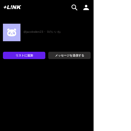
+L!NK
jacobsil
@jacobsilen23・ 0のいいね
リストに追加
メッセージを送信する