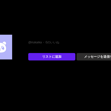
いるか
@irukaika・ 0のいいね
リストに追加
メッセージを送信