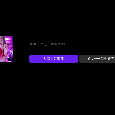
おふぁん
@huahuwa_・ 0のいいね
リストに追加
メッセージを送信