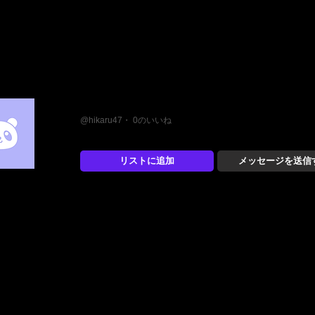
ヒカル
@hikaru47・ 0のいいね
リストに追加
メッセージを送信