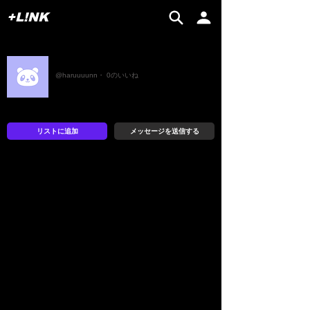
+L!NK
はる
@haruuuunn・ 0のいいね
リストに追加
メッセージを送信する