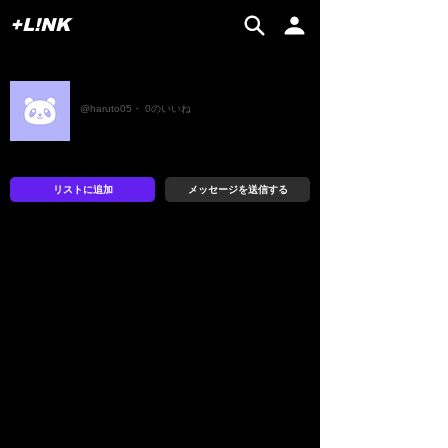
+L!NK
はると
@haruto05・ 0のいいね
リストに追加
メッセージを送信する