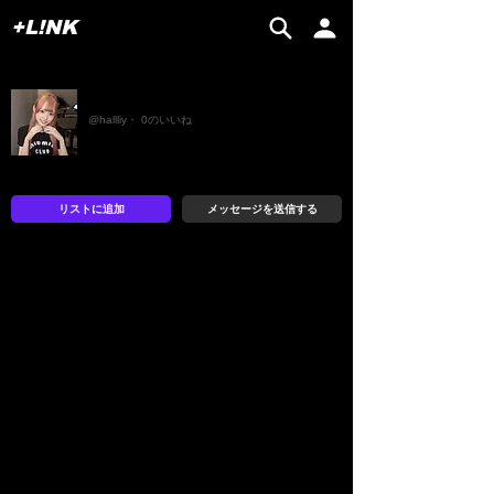
+L!NK
하루짱
@hallliy・ 0のいいね
リストに追加
メッセージを送信する