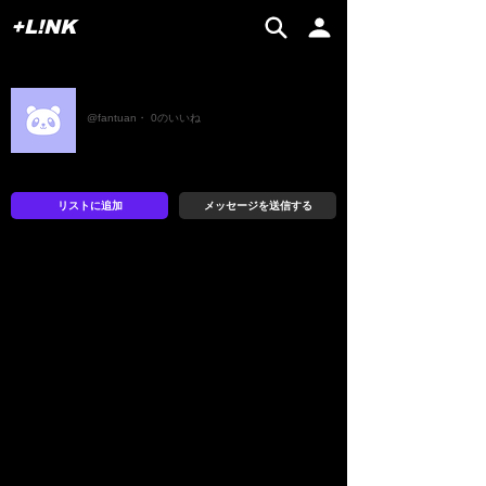
+L!NK
饭团
@fantuan・ 0のいいね
リストに追加
メッセージを送信する