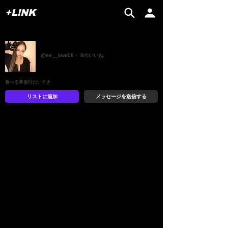
+L!NK
えれな🐬💓
@ee__love08・ 8のいいね
食べる事旅行だいすき
リストに追加
メッセージを送信する