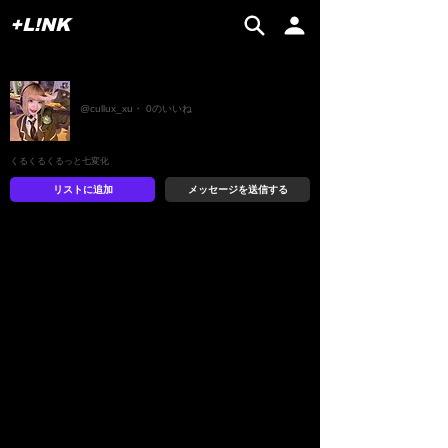
+L!NK
まゆち
@cullux_xu・ 0のいいね
くるくるくるっと七変化
リストに追加
メッセージを送信する