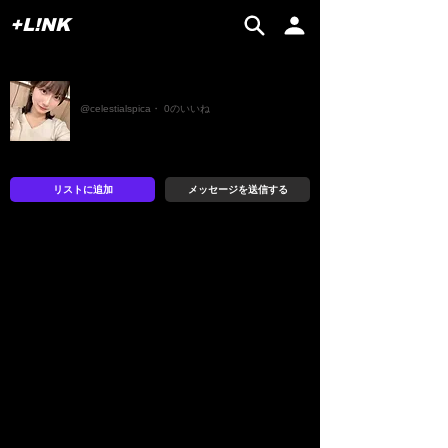
+L!NK
kk
@celestialspica・ 0のいいね
リストに追加
メッセージを送信する