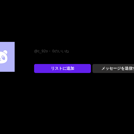
coco
@c_92o・ 0のいいね
リストに追加
メッセージを送信