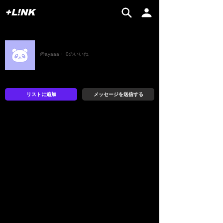
+L!NK
あ
@ayaaa・ 0のいいね
リストに追加
メッセージを送信する