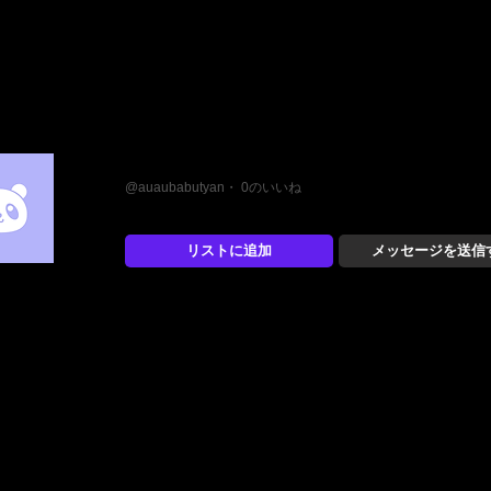
あぅ
@auaubabutyan・ 0のいいね
リストに追加
メッセージを送信