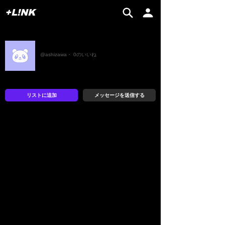
+L!NK
あむ
@ashizawa・ 0のいいね
リストに追加
メッセージを送信する