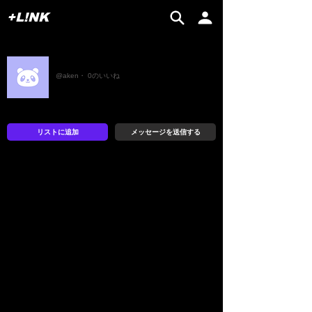
+L!NK
セブンスター
@aken・ 0のいいね
リストに追加
メッセージを送信する