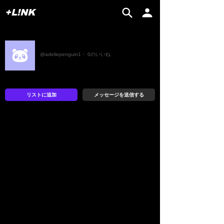
+L!NK
アデリーペンギン1号
@adeliepenguin1・ 0のいいね
リストに追加
メッセージを送信する