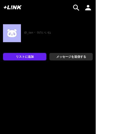
+L!NK
_tan
@_tan・ 0のいいね
リストに追加
メッセージを送信する