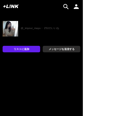
+L!NK
mayu
@_imyour_mayu・ 252のいいね
リストに追加
メッセージを送信する