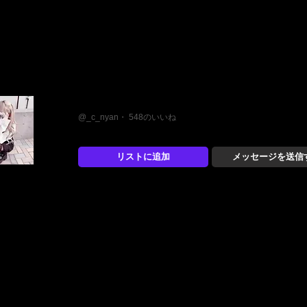
るたん‪‪❤︎‬
@_c_nyan・ 548のいいね
リストに追加
メッセージを送信