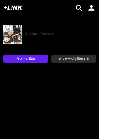
+L!NK
ナオ
@_0l5n・ 7のいいね
リストに追加
メッセージを送信する