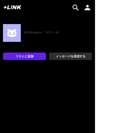
+L!NK
たっちゃん
@92dragons・ 0のいいね
リストに追加
メッセージを送信する