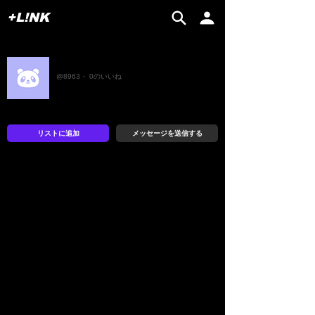
+L!NK
Alex
@8963・ 0のいいね
リストに追加
メッセージを送信する