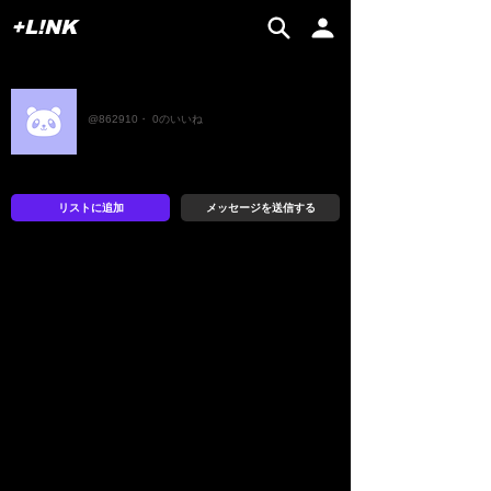
+L!NK
Kimcha
@862910・ 0のいいね
リストに追加
メッセージを送信する