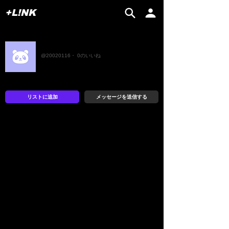
+L!NK
さら
@20020116・ 0のいいね
リストに追加
メッセージを送信する