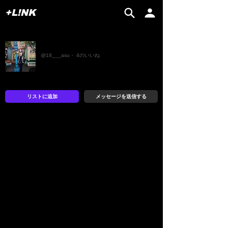
+L!NK
つるる
@18___asu・ 4のいいね
リストに追加
メッセージを送信する