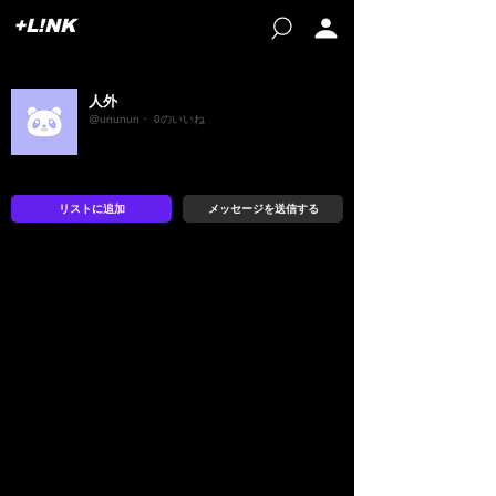
+L!NK
人外
@ununun・ 0のいいね
リストに追加
メッセージを送信する