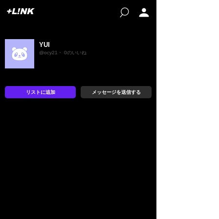
+L!NK
YUI
@ocy21・ 0のいいね
リストに追加
メッセージを送信する