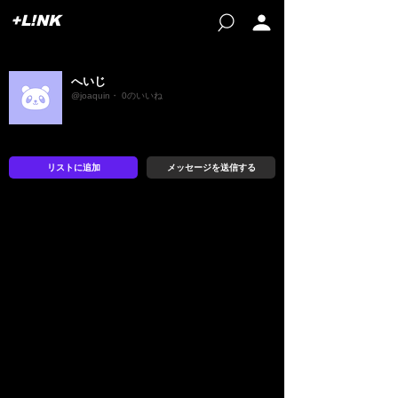
+L!NK
へいじ
@joaquin・ 0のいいね
リストに追加
メッセージを送信する