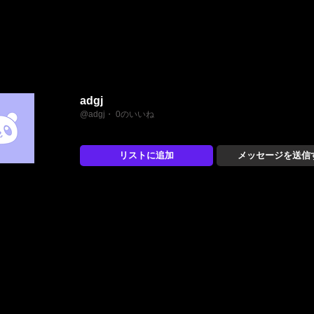
adgj
@adgj・ 0のいいね
リストに追加
メッセージを送信