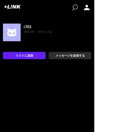
+L!NK
r703
@07r30・ 0のいいね
リストに追加
メッセージを送信する