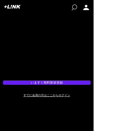
+L!NK
JUST LINK UP
JUST LINK UP
+L!NK
+L!NK
いますぐ無料新規登録
​すでに会員の方はここからログイン